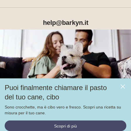
help@barkyn.it
Prodotti
Chi siamo
Puoi finalmente chiamare il pasto
Altri link
del tuo cane, cibo
Alimentazione
Sono crocchette, ma è cibo vero e fresco. Scopri una ricetta su
Veja nossas
4.000
avaliações no
misura per il tuo cane.
© Barkyn, Lda. NIF: 514259426 - For a greater life together 
Scopri di più
2022