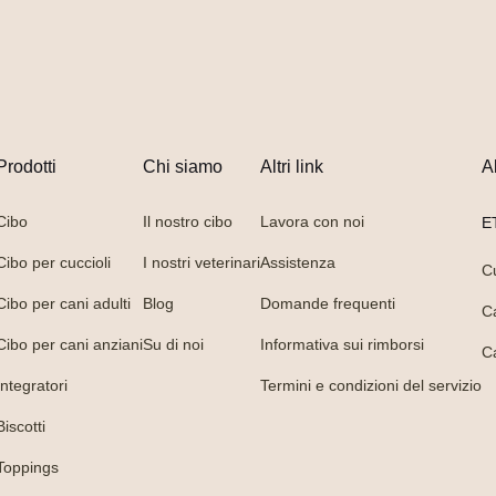
Prodotti
Chi siamo
Altri link
A
Cibo
Il nostro cibo
Lavora con noi
E
Cibo per cuccioli
I nostri veterinari
Assistenza
C
Cibo per cani adulti
Blog
Domande frequenti
C
Cibo per cani anziani
Su di noi
Informativa sui rimborsi
C
Integratori
Termini e condizioni del servizio
Biscotti
Toppings