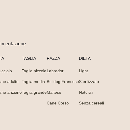
limentazione
TÀ
TAGLIA
RAZZA
DIETA
ucciolo
Taglia piccola
Labrador
Light
ane adulto
Taglia media
Bulldog Francese
Sterilizzato
ane anziano
Taglia grande
Maltese
Naturali
Cane Corso
Senza cereali