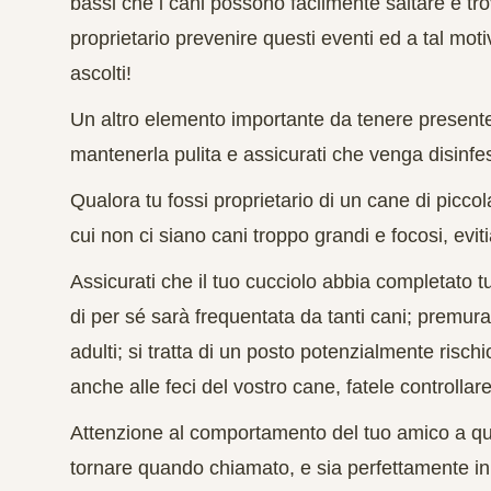
bassi che i cani possono facilmente saltare e tr
proprietario prevenire questi eventi ed a tal moti
ascolti!
Un altro elemento importante da tenere present
mantenerla pulita e assicurati che venga
disinfe
Qualora tu fossi proprietario di un cane di piccol
cui non ci siano cani troppo grandi e focosi, evit
Assicurati che il tuo cucciolo abbia completato tu
di per sé sarà frequentata da tanti cani; premurati
adulti; si tratta di un posto potenzialmente rischio
anche alle feci del vostro cane, fatele controlla
Attenzione al comportamento del tuo amico a qua
tornare quando chiamato
, e sia perfettamente i