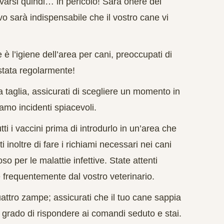
ovarsi quindi… in pericolo! Sarà onere del
vo sarà indispensabile che il vostro cane vi
e è
l’igiene
dell’area per cani, preoccupati di
stata
regolarmente!
a taglia, assicurati di scegliere un momento in
iamo incidenti spiacevoli.
tti i
vaccini
prima di introdurlo in un’area che
 inoltre di fare i richiami necessari nei cani
so per le malattie infettive. State attenti
re frequentemente dal vostro veterinario.
ttro zampe; assicurati che il tuo cane sappia
n grado di rispondere ai comandi seduto e stai.