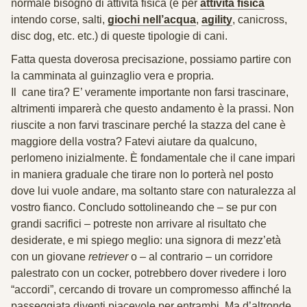
normale bisogno di attività fisica
(e per
attività fisica
intendo corse, salti,
giochi nell’acqua
,
agility
, canicross,
disc dog, etc. etc.) di queste tipologie di cani.
Fatta questa doverosa precisazione, possiamo partire con
la camminata al guinzaglio vera e propria.
Il cane tira? E’ veramente importante non farsi trascinare,
altrimenti imparerà che questo andamento è la prassi.
Non
riuscite a non farvi trascinare perché la stazza del cane è
maggiore della vostra? Fatevi aiutare da qualcuno,
perlomeno inizialmente. È fondamentale che il cane impari
in maniera graduale che tirare non lo porterà nel posto
dove lui vuole andare, ma soltanto stare con naturalezza al
vostro fianco. Concludo sottolineando che – se pur con
grandi sacrifici – potreste non arrivare al risultato che
desiderate, e mi spiego meglio: una signora di mezz’età
con un giovane
retriever
o – al contrario – un corridore
palestrato con un cocker, potrebbero dover rivedere i loro
“accordi”, cercando di trovare un compromesso affinché la
passeggiata diventi piacevole per entrambi. Ma d’altronde,