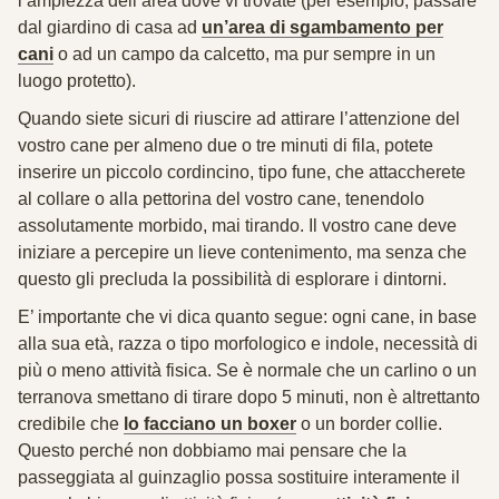
l’ampiezza dell’area dove vi trovate (per esempio, passare
dal giardino di casa ad
un’area di sgambamento per
cani
o ad un campo da calcetto, ma pur sempre in un
luogo protetto).
Quando siete sicuri di riuscire ad attirare l’attenzione del
vostro cane per almeno due o tre minuti di fila, potete
inserire un piccolo cordincino, tipo fune, che attaccherete
al collare o alla pettorina del vostro cane, tenendolo
assolutamente morbido, mai tirando.
Il vostro cane deve
iniziare a percepire un lieve contenimento, ma senza che
questo gli precluda la possibilità di esplorare i dintorni.
E’ importante che vi dica quanto segue:
ogni cane, in base
alla sua età, razza o tipo morfologico e indole, necessità di
più o meno attività fisica.
Se è normale che un carlino o un
terranova smettano di tirare dopo 5 minuti, non è altrettanto
credibile che
lo facciano un boxer
o un border collie.
Questo perché non dobbiamo mai pensare che la
passeggiata al guinzaglio possa sostituire interamente il