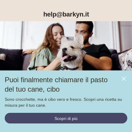
help@barkyn.it
Prodotti
Chi siamo
Puoi finalmente chiamare il pasto
Altri link
del tuo cane, cibo
Alimentazione
Sono crocchette, ma è cibo vero e fresco. Scopri una ricetta su
Veja nossas
4.000
avaliações no
misura per il tuo cane.
© Barkyn, Lda. NIF: 514259426 - For a greater life together 
Scopri di più
2022