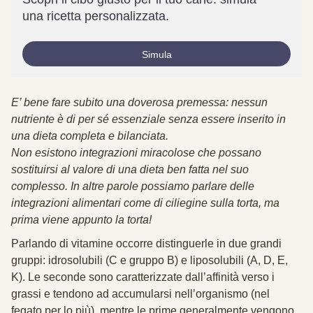
una ricetta personalizzata.
Simula
E’ bene fare subito una
doverosa premessa
: nessun
nutriente è di per sé essenziale senza essere inserito in
una
dieta completa e bilanciata
.
Non esistono integrazioni miracolose
che possano
sostituirsi al valore di una dieta ben fatta nel suo
complesso.
In altre parole possiamo parlare delle
integrazioni alimentari come di ciliegine sulla torta, ma
prima viene appunto la torta!
Parlando di vitamine occorre distinguerle in due grandi
gruppi:
idrosolubili
(C e gruppo B) e
liposolubili
(A, D, E,
K). Le seconde sono caratterizzate dall’affinità verso i
grassi e tendono ad accumularsi nell’organismo (nel
fegato per lo più), mentre le prime generalmente vengono