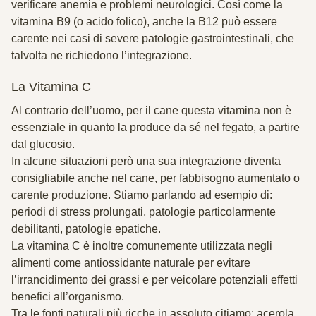
verificare anemia e problemi neurologici. Così come la
vitamina B9 (o
acido folico
), anche la B12 può essere
carente nei casi di severe patologie gastrointestinali, che
talvolta ne richiedono l’integrazione.
La
Vitamina C
Al contrario dell’uomo, per il cane questa vitamina
non è
essenziale
in quanto la produce da sé nel fegato, a partire
dal glucosio.
In alcune situazioni però una sua integrazione diventa
consigliabile anche nel cane, per fabbisogno aumentato o
carente produzione. Stiamo parlando ad esempio di:
periodi di
stress
prolungati, patologie particolarmente
debilitanti
, patologie epatiche.
La vitamina C è inoltre comunemente utilizzata negli
alimenti come
antiossidante naturale
per evitare
l’irrancidimento dei grassi e per veicolare potenziali effetti
benefici all’organismo.
Tra le fonti naturali più ricche in assoluto citiamo: acerola,