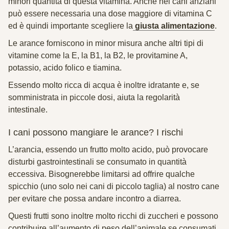
minori quantità di questa vitamina. Anche nei cani anziani
può essere necessaria una dose maggiore di vitamina C
ed è quindi importante scegliere la
giusta alimentazione
.
Le arance forniscono in minor misura anche altri tipi di
vitamine come la E, la B1, la B2, le provitamine A,
potassio, acido folico e tiamina.
Essendo molto ricca di acqua è inoltre idratante e, se
somministrata in piccole dosi, aiuta la regolarità
intestinale.
I cani possono mangiare le arance? I rischi
L’arancia, essendo un frutto molto acido, può provocare
disturbi gastrointestinali se consumato in quantità
eccessiva. Bisognerebbe limitarsi ad offrire qualche
spicchio (uno solo nei cani di piccolo taglia) al nostro cane
per evitare che possa andare incontro a diarrea.
Questi frutti sono inoltre molto ricchi di zuccheri e possono
contribuire all’aumento di peso dell’animale se consumati