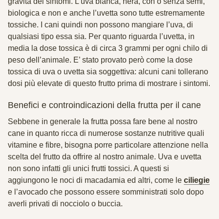
gravità dei sintomi. L’uva bianca, nera, con o senza semi,
biologica e non e anche l’uvetta sono tutte estremamente
tossiche. I cani quindi non possono mangiare l’uva, di
qualsiasi tipo essa sia. Per quanto riguarda l’uvetta, in
media la dose tossica è di circa 3 grammi per ogni chilo di
peso dell’animale. E’ stato provato però come la dose
tossica di uva o uvetta sia soggettiva: alcuni cani tollerano
dosi più elevate di questo frutto prima di mostrare i sintomi.
Benefici e controindicazioni della frutta per il cane
Sebbene in generale la frutta possa fare bene al nostro
cane in quanto ricca di numerose sostanze nutritive quali
vitamine e fibre, bisogna porre particolare attenzione nella
scelta del frutto da offrire al nostro animale. Uva e uvetta
non sono infatti gli unici frutti tossici. A questi si
aggiungono le
noci di macadamia
ed altri, come le
ciliegie
e
l’avocado
che possono essere somministrati solo dopo
averli privati di nocciolo o buccia.