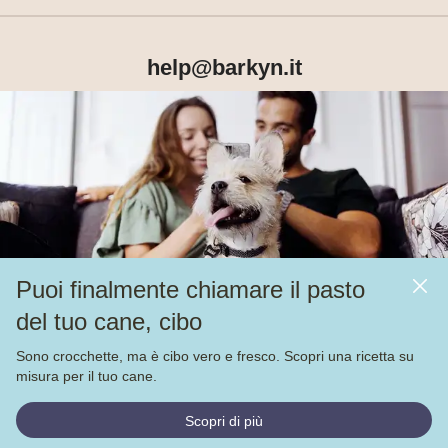
help@barkyn.it
Prodotti
Chi siamo
Puoi finalmente chiamare il pasto
Altri link
del tuo cane, cibo
Alimentazione
Sono crocchette, ma è cibo vero e fresco. Scopri una ricetta su
Veja nossas
4.000
avaliações no
misura per il tuo cane.
© Barkyn, Lda. NIF: 514259426 - For a greater life together 
Scopri di più
2022