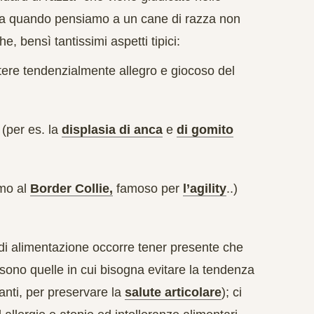
. Ma quando pensiamo a un cane di razza non
e, bensì tantissimi aspetti tipici:
tere tendenzialmente allegro e giocoso del
(per es. la
displasia di anca
e
di gomito
mo al
Border Collie,
famoso per
l’agility
..)
o di alimentazione occorre tener presente che
sono quelle in cui bisogna evitare la tendenza
anti, per preservare la
salute articolare
); ci