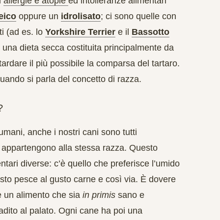
d
allergie e atopie
ed
intolleranze alimentari
eico
oppure un
idrolisato
; ci sono quelle con
i (ad es. lo
Yorkshire Terrier
e il
Bassotto
e una dieta secca costituita principalmente da
ardare il più possibile la comparsa del tartaro.
uando si parla del concetto di razza.
?
umani, anche i nostri cani sono tutti
o appartengono alla stessa razza. Questo
ntari diverse
: c’è quello che preferisce l’umido
usto pesce al gusto carne e così via. È dovere
ne un alimento che sia
in primis
sano e
adito al palato. Ogni cane ha poi una