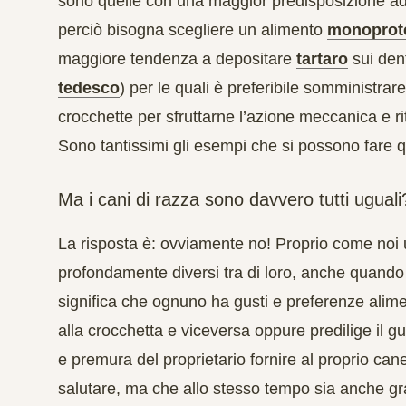
sono quelle con una maggior predisposizione a
perciò bisogna scegliere un alimento
monoprot
maggiore tendenza a depositare
tartaro
sui dent
tedesco
) per le quali è preferibile somministrar
crocchette per sfruttarne l’azione meccanica e rit
Sono tantissimi gli esempi che si possono fare q
Ma i cani di razza sono davvero tutti uguali
La risposta è:
ovviamente no
! Proprio come noi 
profondamente diversi tra di loro, anche quand
significa che
ognuno ha gusti e preferenze alime
alla crocchetta e viceversa oppure predilige il g
e premura del proprietario fornire al proprio ca
salutare, ma che allo stesso tempo sia anche gr