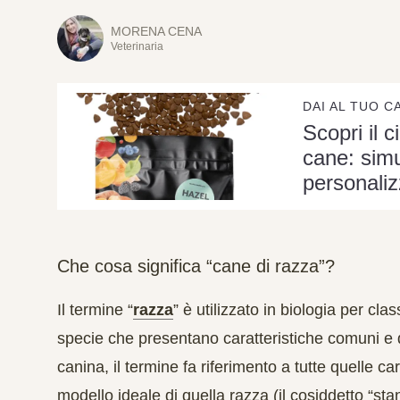
MORENA CENA
Veterinaria
DAI AL TUO C
Scopri il c
cane: simu
personaliz
Che cosa significa “cane di razza”?
Il termine “
razza
” è utilizzato in biologia per cl
specie che presentano
caratteristiche comuni e d
canina, il termine fa riferimento a tutte quelle c
modello ideale di quella razza (il cosiddetto “st