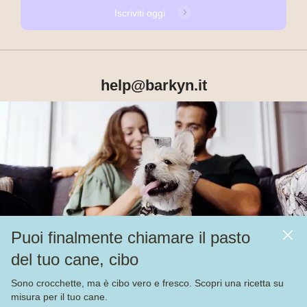
Iscriviti oggi
help@barkyn.it
Prodotti
Chi siamo
Puoi finalmente chiamare il pasto
Altri link
del tuo cane, cibo
Alimentazione
Sono crocchette, ma è cibo vero e fresco. Scopri una ricetta su
Veja nossas
4.000
avaliações no
misura per il tuo cane.