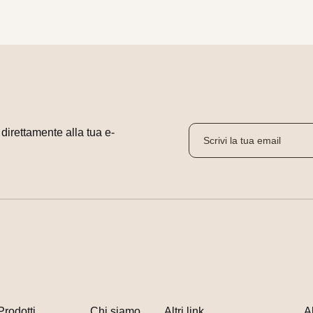
i direttamente alla tua e-
Prodotti
Chi siamo
Altri link
A