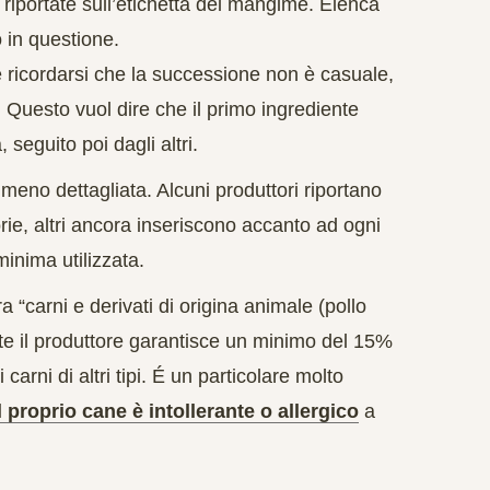
i riportate sull’etichetta del mangime. Elenca
o in questione.
 ricordarsi che
la successione non è casuale
,
. Questo vuol dire che il primo ingrediente
 seguito poi dagli altri.
o meno dettagliata. Alcuni produttori riportano
egorie, altri ancora inseriscono accanto ad ogni
minima utilizzata.
ra “carni e derivati di origina animale (pollo
tte il produttore garantisce un minimo del 15%
rni di altri tipi. É un particolare molto
l proprio cane è intollerante o allergico
a