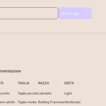
Iscriviti oggi
limentazione
TÀ
TAGLIA
RAZZA
DIETA
ucciolo
Taglia piccola
Labrador
Light
ane adulto
Taglia media
Bulldog Francese
Sterilizzato