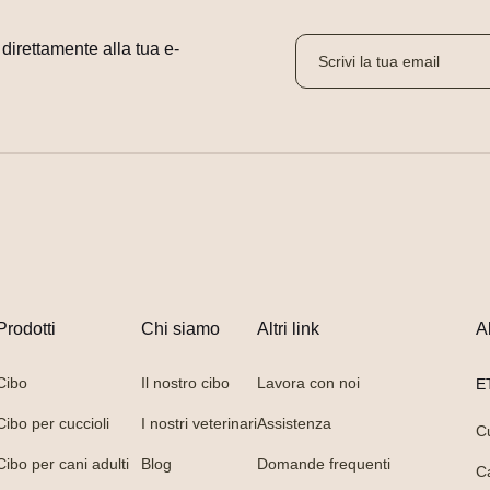
i direttamente alla tua e-
Prodotti
Chi siamo
Altri link
A
Cibo
Il nostro cibo
Lavora con noi
E
Cibo per cuccioli
I nostri veterinari
Assistenza
C
Cibo per cani adulti
Blog
Domande frequenti
C