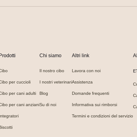
Prodotti
Chi siamo
Altri link
A
Cibo
Il nostro cibo
Lavora con noi
E
Cibo per cuccioli
I nostri veterinari
Assistenza
C
Cibo per cani adulti
Blog
Domande frequenti
C
Cibo per cani anziani
Su di noi
Informativa sui rimborsi
C
Integratori
Termini e condizioni del servizio
Biscotti