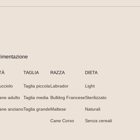
limentazione
TÀ
TAGLIA
RAZZA
DIETA
ucciolo
Taglia piccola
Labrador
Light
ane adulto
Taglia media
Bulldog Francese
Sterilizzato
ane anziano
Taglia grande
Maltese
Naturali
Cane Corso
Senza cereali