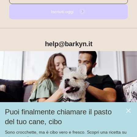
Iscriviti oggi
help@barkyn.it
Prodotti
Chi siamo
Puoi finalmente chiamare il pasto
Altri link
del tuo cane, cibo
Alimentazione
Sono crocchette, ma è cibo vero e fresco. Scopri una ricetta su
Veja nossas
4.000
avaliações no