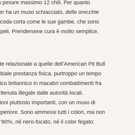
 a pesare massimo 12 chili. Per quanto
rier ha un muso schiacciato, delle orecchie
a coda corta come le sue gambe, che sono
 peli. Prendersene cura è molto semplice.
te relazionate a quelle dell’American Pit Bull
rbiale prestanza fisica, purtroppo un tempo
lico britannico in macabri combattimenti fra
itenuta illegale dalle autorità locali.
sioni piuttosto importanti, con un muso di
periore. Sono ammessi tutti i colori, ma non
l’80%, né nero-focato, né il color fegato.