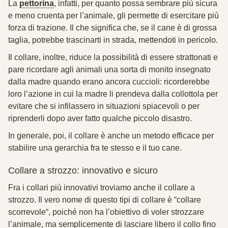
La
pettorina
, infatti, per quanto possa sembrare più sicura
e meno cruenta per l’animale,
gli permette di esercitare più
forza di trazione
. Il che significa che, se il cane è di grossa
taglia, potrebbe trascinarti in strada, mettendoti in pericolo.
Il collare, inoltre,
riduce la possibilità di essere strattonati
e
pare ricordare agli animali una sorta di monito insegnato
dalla madre quando erano ancora cuccioli: ricorderebbe
loro l’azione in cui la madre li prendeva dalla collottola per
evitare che si infilassero in situazioni spiacevoli o per
riprenderli dopo aver fatto qualche piccolo disastro.
In generale, poi, il collare è anche un
metodo efficace per
stabilire una gerarchia fra te stesso e il tuo cane.
Collare a strozzo: innovativo e sicuro
Fra i collari più innovativi troviamo anche il collare a
strozzo. Il vero nome di questo tipi di collare è “
collare
scorrevole
“, poiché non ha l’obiettivo di voler strozzare
l’animale, ma semplicemente di lasciare libero il collo fino