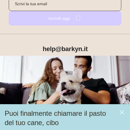
Iscriviti oggi
help@barkyn.it
Prodotti
Chi siamo
Puoi finalmente chiamare il pasto
Altri link
del tuo cane, cibo
Alimentazione