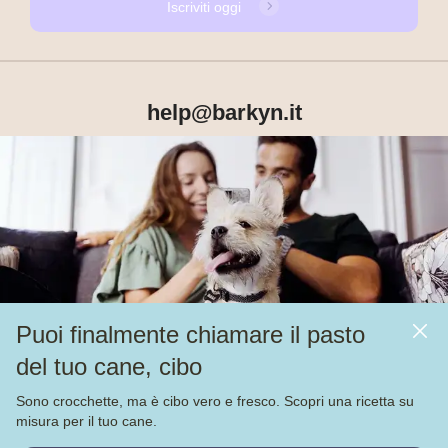
Iscriviti oggi
help@barkyn.it
Prodotti
Chi siamo
Puoi finalmente chiamare il pasto
Altri link
del tuo cane, cibo
Alimentazione
Sono crocchette, ma è cibo vero e fresco. Scopri una ricetta su
Veja nossas
4.000
avaliações no
misura per il tuo cane.