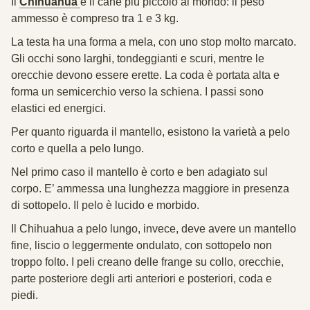
Il
Chihuahua
è il cane più piccolo al mondo: il peso
ammesso è compreso tra 1 e 3 kg.
La testa ha una forma a mela, con uno stop molto marcato.
Gli occhi sono larghi, tondeggianti e scuri, mentre le
orecchie devono essere erette. La coda è portata alta e
forma un semicerchio verso la schiena. I passi sono
elastici ed energici.
Per quanto riguarda il mantello, esistono la varietà a pelo
corto e quella a pelo lungo.
Nel primo caso il mantello è corto e ben adagiato sul
corpo. E’ ammessa una lunghezza maggiore in presenza
di sottopelo. Il pelo è lucido e morbido.
Il Chihuahua a pelo lungo, invece, deve avere un mantello
fine, liscio o leggermente ondulato, con sottopelo non
troppo folto. I peli creano delle frange su collo, orecchie,
parte posteriore degli arti anteriori e posteriori, coda e
piedi.