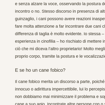
e senza alzare la voce, osservando la postura d
incontro o no. Stesso discorso in presenza di alt
guinzaglio, i cani possono avere reazioni inas
fare molta attenzione a far incontrare due cani 
differenza di taglia è molto evidente. Io stessa 
esperienza in cinofilia – ho rischiato di mettere i
ciò che mi diceva l’altro proprietario! Molto megl
proprio corpo, tramite la postura e le vocalizza
E se ho un cane fobico?
Il cane fobico merita un discorso a parte, poich
innocuo o adirittura impercettibile, lui lo perce
non dobbiamo mai minimizzare il problema e sopra
cane a suo agio. Incontrate altre persone con o 