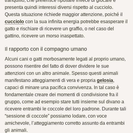
tranquillo, che preferisce riposare invece di giocare e
presenta quindi interessi diversi rispetto al cucciolo.
Questa situazione richiede maggior attenzione, poiché il
cucciolo
con la sua infinita energia potrebbe esasperare il
gatto e
rischiare di ricevere un graffio
, o nel caso del
gattino,
ricevere un morso
inaspettato.
Il rapporto con il compagno umano
Alcuni cani o gatti morbosamente legati al proprio umano,
possono risentire del fatto di dover dividere le sue
attenzioni con un altro animale. Spesso questi animali
manifestano atteggiamenti di vera e propria
gelosia
,
capaci di minare una pacifica convivenza. In tal caso è
fondamentale creare dei momenti di condivisione
fra il
gruppo, come ad esempio stare tutti insieme sul divano a
ricevere entrambi le coccole del loro padrone. Durante tali
“sessione di coccole” possiamo lodare, con voce
amichevole, l’atteggiamento corretto assunto da entrambi
gli animali.