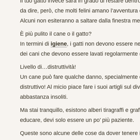
Il tuo gatto invece sarà in grado di
restare dent
da dire, però, che molti felini amano l’avventur
Alcuni non esiteranno a
saltare dalla finestra
men
È più pulito il cane o il gatto?
In termini di
igiene
, i gatti non devono essere ne
dei
cani
che devono essere
lavati regolarmente
Livello di…distruttività!
Un cane può fare qualche danno
, specialmente
distruttivo
! Al micio piace fare i suoi artigli sul d
abbastanza insoliti.
Ma stai tranquillo, esistono alberi tiragraffi e gr
educare, devi solo essere un po’ più
paziente
.
Queste sono alcune delle cose da dover tenere 