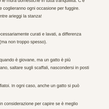
ro le mura domestiche
in tutta tranquillità. C’è
a e coglieranno ogni occasione per
fuggire
.
tre arieggi la stanza!
cessariamente curati e lavati, a differenza
(ma non troppo spesso).
 quando è giovane, ma
un gatto è più
ivano, saltare sugli scaffali, nascondersi in posti
affiatoi. In ogni caso, anche un gatto si può
in considerazione per capire se è meglio