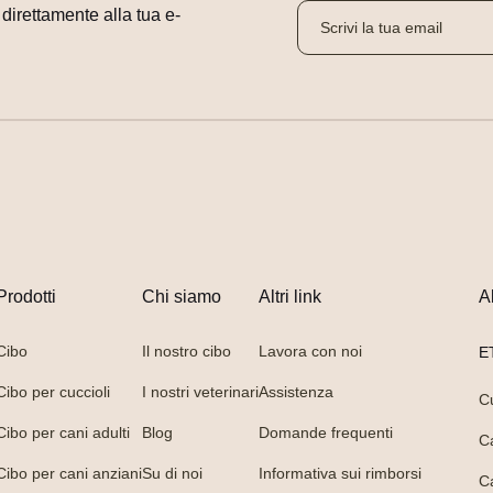
i direttamente alla tua e-
Prodotti
Chi siamo
Altri link
A
Cibo
Il nostro cibo
Lavora con noi
E
Cibo per cuccioli
I nostri veterinari
Assistenza
C
Cibo per cani adulti
Blog
Domande frequenti
C
Cibo per cani anziani
Su di noi
Informativa sui rimborsi
C