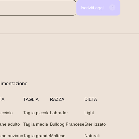
Iscriviti oggi
limentazione
TÀ
TAGLIA
RAZZA
DIETA
ucciolo
Taglia piccola
Labrador
Light
ane adulto
Taglia media
Bulldog Francese
Sterilizzato
ane anziano
Taglia grande
Maltese
Naturali