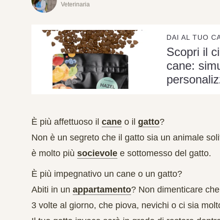
Veterinaria
DAI AL TUO C
Scopri il c
cane: simu
personaliz
È più affettuoso il
cane
o il
gatto
?
Non è un segreto che il gatto sia un animale
soli
è molto più
socievole
e
sottomesso
del gatto.
È più impegnativo un cane o un gatto?
Abiti in un
appartamento
? Non dimenticare che
3 volte al giorno
, che piova, nevichi o ci sia molt