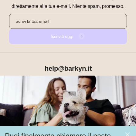
direttamente alla tua e-mail. Niente spam, promesso.
Iscriviti oggi
help@barkyn.it
Prodotti
Chi siamo
Puoi finalmente chiamare il pasto