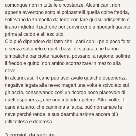
comunque non in tutte le circostanze. Alcuni cani, non
appena avvertono sotto ai polpastrelli quella coltre fredda,
sollevano la zampetta da terra con fare quasi indispettito e
tirano indietro il padrone per convincerlo a riportarli quanto
prima al caldo e all’asciutto.
Ciò può dipendere dal fatto che i cani con il pelo poco folto
o senza sottopelo e quelli bassi di statura, che hanno
simpatiche panciotte rasoterra, possano, a ragione,
soffrire
il freddo
e quindi non amino scorrazzare in mezzo alla
neve.
In alcuni casi, il cane può aver avuto qualche esperienza
negativa legata alla neve: magari una volta è scivolato sul
ghiaccio, conservando così un ricordo poco piacevole di
quell’esperienza, che non intende ripetere. Altre volte, il
cane anziano, che cammina a fatica, può non amare la
neve perché rende la sua deambulazione ancora più
difficoltosa e dolorosa.
3 consigli da seguire