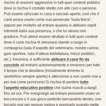
rischio di reazioni aggressive in tutti quei contesti pubblici
dove si rischia il contatto stretto con altri cani o persone.
Può essere utilizzato in casa e lasciato aperto, così che il
cane possa usarlo come sua personale “isola felice”,
oppure per invitarlo ad entrare qualora si abbiano ospiti
intimoriti dalla sua presenza, o che lui stesso non
gradisce. Può altresì essere sfruttato in tutti quei contesti
dove il cane rischia di stressarsi stando a lungo in
compagnia (sala d’aspetto del veterinario, mostre canine,
gare sportive, sala d’attesa toelettatura, mezzi pubblici,
etc.). Insomma, è sufficiente
abituare il cane fin da
cucciolo
ad entrarvi autonomamente e rimanerci per tutto
il tempo che lo desidera (inizialmente terremo lo
sportellino sempre aperto) e attenzione a non usarlo mai e
poi mai come punizione! Si rischia di perdere
tutto
l’aspetto educativo positivo
che siamo riusciti a dargli
fino ad ora. Per insegnargli ad entrare possiamo usare un
bocconcino o il suo gioco preferito lanciandolo dentro, non
forzarlo mai per nessun motivo e premiarlo quando mette