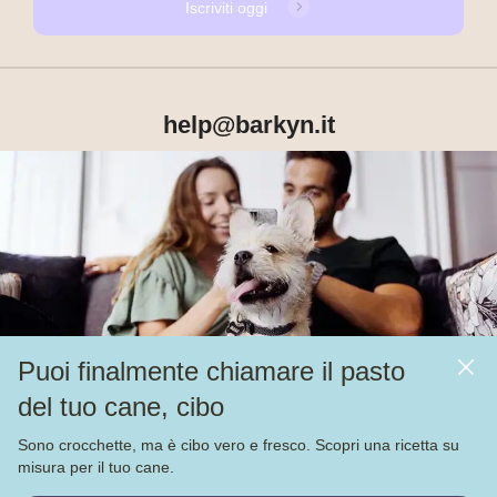
Iscriviti oggi
help@barkyn.it
Prodotti
Chi siamo
Puoi finalmente chiamare il pasto
Altri link
del tuo cane, cibo
Alimentazione
Sono crocchette, ma è cibo vero e fresco. Scopri una ricetta su
Veja nossas
4.000
avaliações no
misura per il tuo cane.