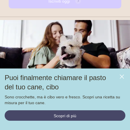
Iscriviti oggi
help@barkyn.it
Puoi finalmente chiamare il pasto
Prodotti
del tuo cane, cibo
Chi siamo
Altri link
Sono crocchette, ma è cibo vero e fresco. Scopri una ricetta su
misura per il tuo cane.
Alimentazione
Scopri di più
Veja nossas
4.000
avaliações no