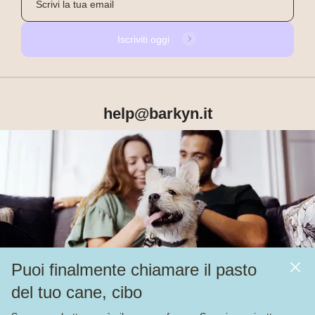
Iscriviti oggi
help@barkyn.it
Prodotti
Chi siamo
Puoi finalmente chiamare il pasto
Altri link
del tuo cane, cibo
Alimentazione