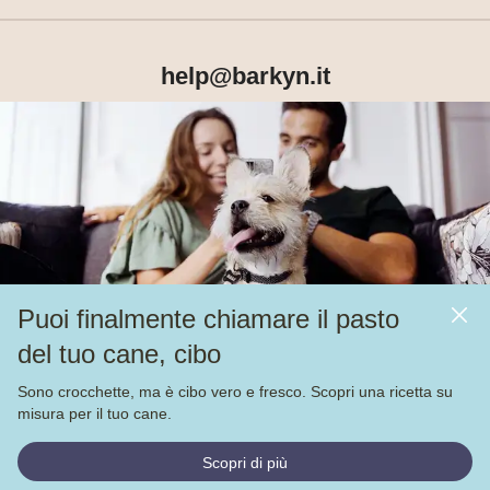
help@barkyn.it
Prodotti
Chi siamo
Puoi finalmente chiamare il pasto
Altri link
del tuo cane, cibo
Alimentazione
Sono crocchette, ma è cibo vero e fresco. Scopri una ricetta su
Veja nossas
4.000
avaliações no
misura per il tuo cane.
© Barkyn, Lda. NIF: 514259426 - For a greater life together 
Scopri di più
2022