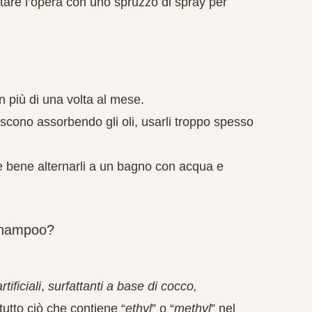
pletare l’opera con uno spruzzo di
spray
per
n più di
una volta al mese
.
cono assorbendo gli oli, usarli troppo spesso
e bene alternarli a un bagno con acqua e
 shampoo?
tificiali
,
surfattanti a base di cocco,
utto ciò che contiene “
ethyl
” o “
methyl
” nel