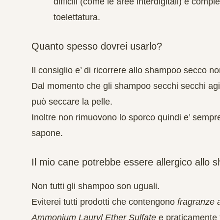
difficili (come le aree interdigitali) e com
toelettatura
.
Quanto spesso dovrei usarlo?
Il consiglio e’ di ricorrere allo shampoo secco no
Dal momento che gli shampoo secchi secchi agis
può seccare la pelle.
Inoltre non rimuovono lo sporco quindi e’ sempr
sapone.
Il mio cane potrebbe essere allergico allo
Non tutti gli shampoo son uguali.
Eviterei tutti prodotti che contengono
fragranze ar
Ammonium Lauryl Ether Sulfate
e praticamente t