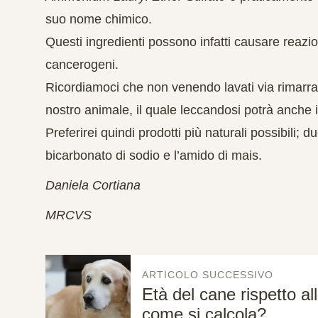
suo nome chimico.
Questi ingredienti possono infatti causare reazi
cancerogeni.
Ricordiamoci che non venendo lavati via rimarra
nostro animale, il quale leccandosi potrà anche in
Preferirei quindi prodotti più
naturali
possibili; d
bicarbonato di
sodio
e l’
amido di mais
.
Daniela Cortiana
MRCVS
ARTICOLO SUCCESSIVO
Età del cane rispetto al
come si calcola?