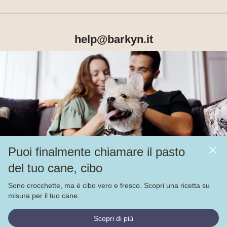
help@barkyn.it
Prodotti
Chi siamo
Puoi finalmente chiamare il pasto
Altri link
del tuo cane, cibo
Alimentazione
Sono crocchette, ma è cibo vero e fresco. Scopri una ricetta su
Veja nossas
4.000
avaliações no
misura per il tuo cane.
© Barkyn, Lda. NIF: 514259426 - For a greater life together 
Scopri di più
2022