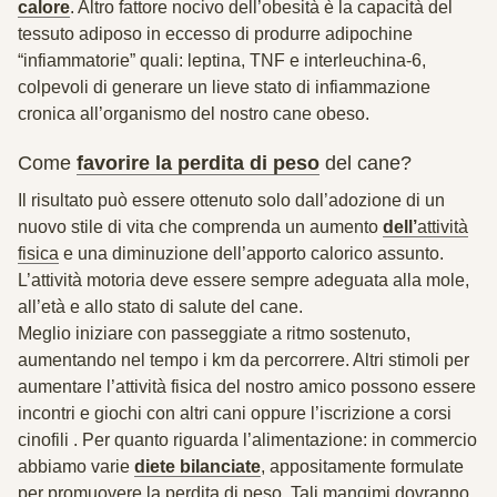
calore
. Altro fattore nocivo dell’obesità è la capacità del
tessuto adiposo in eccesso di produrre adipochine
“infiammatorie” quali: leptina, TNF e interleuchina-6,
colpevoli di generare un lieve stato di infiammazione
cronica all’organismo del nostro cane obeso.
Come
favorire la perdita di peso
del cane?
Il risultato può essere ottenuto solo dall’adozione di un
nuovo stile di vita che comprenda un aumento
dell’
attività
fisica
e una diminuzione dell’apporto calorico assunto.
L’attività motoria deve essere sempre adeguata alla mole,
all’età e allo stato di salute del cane.
Meglio iniziare con passeggiate a ritmo sostenuto,
aumentando nel tempo i km da percorrere. Altri stimoli per
aumentare l’attività fisica del nostro amico possono essere
incontri e giochi con altri cani oppure l’iscrizione a
corsi
cinofili
. Per quanto riguarda l’alimentazione: in commercio
abbiamo varie
diete bilanciate
,
appositamente formulate
per promuovere la perdita di peso. Tali mangimi dovranno