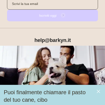
Iscriviti oggi
help@barkyn.it
Prodotti
Chi siamo
Puoi finalmente chiamare il pasto
Altri link
del tuo cane, cibo
Alimentazione