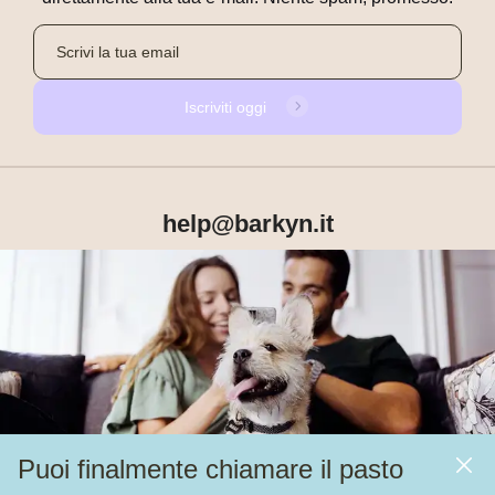
Iscriviti oggi
help@barkyn.it
Prodotti
Chi siamo
Puoi finalmente chiamare il pasto
Altri link