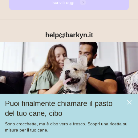
Iscriviti oggi
help@barkyn.it
Prodotti
Chi siamo
Puoi finalmente chiamare il pasto
Altri link
del tuo cane, cibo
Alimentazione
Sono crocchette, ma è cibo vero e fresco. Scopri una ricetta su
Veja nossas
4.000
avaliações no
misura per il tuo cane.