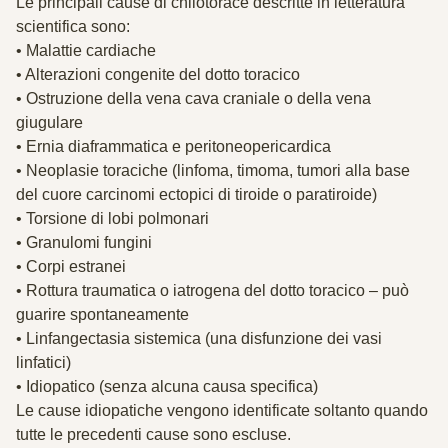
Le principali cause di chilotorace descritte in letteratura
scientifica sono:
• Malattie cardiache
• Alterazioni congenite del dotto toracico
• Ostruzione della vena cava craniale o della vena
giugulare
• Ernia diaframmatica e peritoneopericardica
• Neoplasie toraciche (linfoma, timoma, tumori alla base
del cuore carcinomi ectopici di tiroide o paratiroide)
• Torsione di lobi polmonari
• Granulomi fungini
• Corpi estranei
• Rottura traumatica o iatrogena del dotto toracico – può
guarire spontaneamente
• Linfangectasia sistemica (una disfunzione dei vasi
linfatici)
• Idiopatico (senza alcuna causa specifica)
Le cause idiopatiche vengono identificate soltanto quando
tutte le precedenti cause sono escluse.