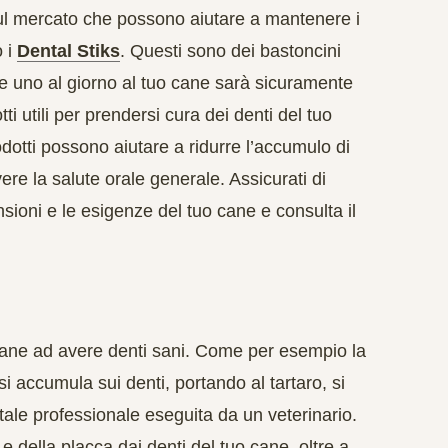
i sul mercato che possono aiutare a mantenere i
o i
Dental Stiks
. Questi sono dei bastoncini
rirne uno al giorno al tuo cane sarà sicuramente
ti utili per prendersi cura dei denti del tuo
odotti possono aiutare a ridurre l’accumulo di
ere la salute orale generale. Assicurati di
nsioni e le esigenze del tuo cane e consulta il
uo cane ad avere denti sani. Come per esempio la
i accumula sui denti, portando al tartaro, si
ntale professionale eseguita da un veterinario.
e della placca dai denti del tuo cane, oltre a