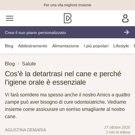
Per una vita migliore insieme
Crea il suo piano personalizzato
Blog
Addestramento
Alimentazione
I più popolari
Lifestyle
Blog
Salute
Cos’è la detartrasi nel cane e perché
l’igiene orale è essenziale
Vi farà sorridere ma spesso anche il nostro Amico a quattro
zampe può aver bisogno di cure odontoiatriche. Vediamo
insieme come assicurare un sorriso smagliante al nostro
cane.
27 ottobre 2020
AGUSTINA DEMARIA
2 min di lettura