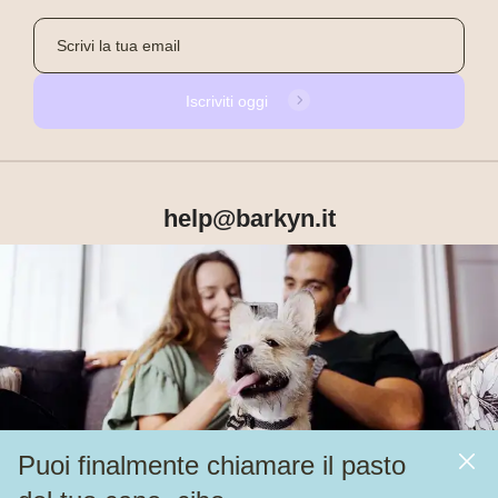
Iscriviti oggi
help@barkyn.it
Prodotti
Chi siamo
Puoi finalmente chiamare il pasto
Altri link
Alimentazione