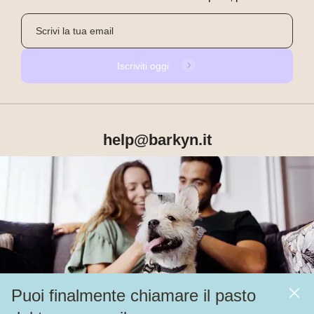
Iscriviti oggi
help@barkyn.it
Prodotti
Chi siamo
Puoi finalmente chiamare il pasto
Altri link