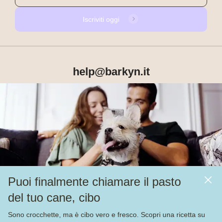
Iscriviti oggi
help@barkyn.it
Prodotti
Chi siamo
Puoi finalmente chiamare il pasto
Altri link
del tuo cane, cibo
Alimentazione
Sono crocchette, ma è cibo vero e fresco. Scopri una ricetta su
Veja nossas
4.000
avaliações no