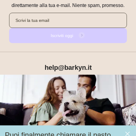
direttamente alla tua e-mail. Niente spam, promesso.
Iscriviti oggi
help@barkyn.it
Prodotti
Chi siamo
Puoi finalmente chiamare il pasto
Altri link