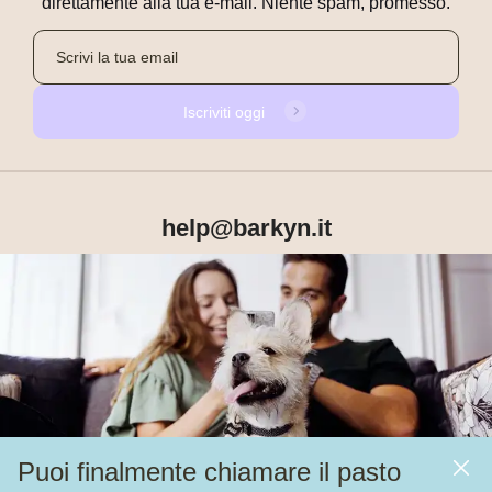
direttamente alla tua e-mail. Niente spam, promesso.
Iscriviti oggi
help@barkyn.it
Prodotti
Chi siamo
Puoi finalmente chiamare il pasto
Altri link