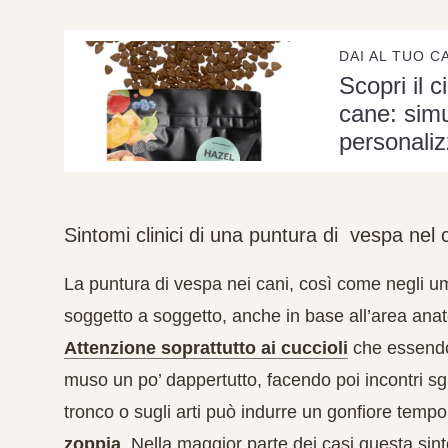
DAI AL TUO C
Scopri il c
cane: simu
personaliz
Sintomi clinici di una puntura di vespa nel
La puntura di vespa nei cani, così come negli 
soggetto a soggetto,
anche in base all’area anat
Attenzione soprattutto ai cuccioli
che essendo 
muso un po’ dappertutto, facendo poi incontri s
tronco
o sugli
arti
può indurre un
gonfiore tempo
zoppia
. Nella maggior parte dei casi questa sin