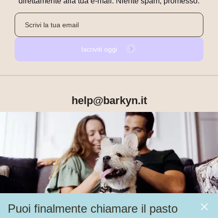
direttamente alla tua e-mail. Niente spam, promesso.
Iscriviti oggi
help@barkyn.it
Prodotti
Chi siamo
Puoi finalmente chiamare il pasto
Altri link