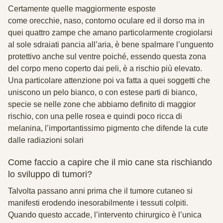
Certamente quelle maggiormente esposte
come
orecchie
,
naso
,
contorno oculare
ed il
dorso
ma in
quei quattro zampe che amano particolarmente crogiolarsi
al sole sdraiati pancia all’aria, è bene spalmare l’unguento
protettivo anche sul
ventre
poiché, essendo questa zona
del corpo meno coperto dai peli, è a rischio più elevato.
Una particolare attenzione poi va fatta a quei soggetti che
uniscono un pelo bianco, o con estese parti di bianco,
specie se nelle zone che abbiamo definito di maggior
rischio, con una pelle rosea e quindi poco ricca di
melanina,
l’importantissimo pigmento che difende la cute
dalle radiazioni solari
Come faccio a capire che il mio cane sta rischiando
lo sviluppo di tumori?
Talvolta
passano anni
prima che il tumore cutaneo si
manifesti erodendo inesorabilmente i tessuti colpiti.
Quando questo accade, l’intervento chirurgico è l’unica