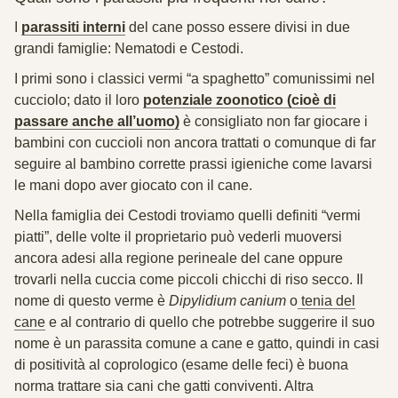
I
parassiti interni
del cane posso essere divisi in due
grandi famiglie:
Nematodi
e
Cestodi
.
I primi sono i classici vermi “
a spaghetto
” comunissimi nel
cucciolo; dato il loro
potenziale zoonotico (cioè di
passare anche all’uomo)
è consigliato non far giocare i
bambini con cuccioli non ancora trattati o comunque di far
seguire al bambino corrette prassi igieniche come lavarsi
le mani dopo aver giocato con il cane.
Nella famiglia dei Cestodi troviamo quelli definiti “
vermi
piatti
”, delle volte il proprietario può vederli muoversi
ancora adesi alla regione perineale del cane oppure
trovarli nella cuccia come piccoli chicchi di riso secco. Il
nome di questo verme è
Dipylidium canium
o
tenia del
cane
e al contrario di quello che potrebbe suggerire il suo
nome è un parassita comune a cane e gatto, quindi in casi
di positività al coprologico (esame delle feci) è buona
norma trattare sia cani che gatti conviventi. Altra