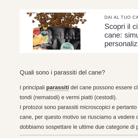
DAI AL TUO C
Scopri il c
cane: simu
personaliz
Quali sono i parassiti del cane?
I principali
parassiti
del cane possono essere class
tondi (nematodi) e vermi piatti (cestodi).
I protozoi sono parassiti microscopici e pertanto 
cane, per questo motivo se riusciamo a vedere q
dobbiamo sospettare le ultime due categorie di p