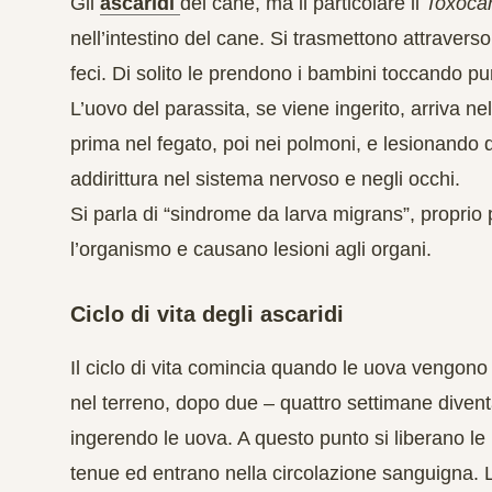
Gli
ascaridi
del cane, ma il particolare il
Toxocar
nell’intestino del cane. Si trasmettono attravers
feci. Di solito le prendono i bambini toccando pu
L’uovo del parassita, se viene ingerito, arriva ne
prima nel fegato, poi nei polmoni, e lesionando qu
addirittura nel sistema nervoso e negli occhi.
Si parla di “sindrome da larva migrans”, proprio
l’organismo e causano lesioni agli organi.
Ciclo di vita degli ascaridi
Il ciclo di vita comincia quando le uova vengono 
nel terreno, dopo due – quattro settimane divent
ingerendo le uova. A questo punto si liberano le 
tenue ed entrano nella circolazione sanguigna. 