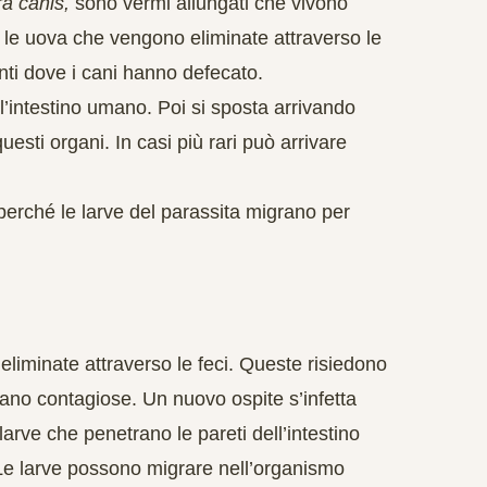
a canis,
sono vermi allungati che vivono
o le uova che vengono eliminate attraverso le
nti dove i cani hanno defecato.
ll’intestino umano. Poi si sposta
arrivando
esti organi. In casi più rari può arrivare
 perché le larve del parassita migrano per
eliminate attraverso le feci. Queste risiedono
ano contagiose. Un nuovo ospite s’infetta
larve che penetrano le pareti dell’intestino
Le larve possono migrare nell’organismo